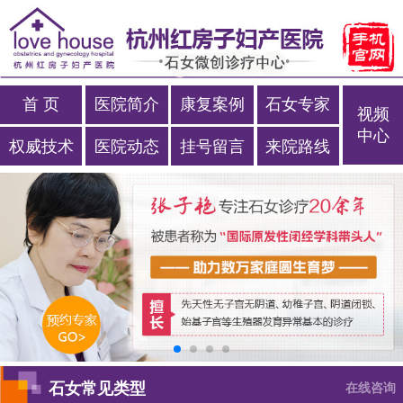
首 页
医院简介
康复案例
石女专家
视频
中心
权威技术
医院动态
挂号留言
来院路线
石女常见类型
在线咨询