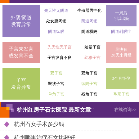
先天性无阴道
生殖器男性化
一周后
外阴/阴道
可以出院
处女膜闭锁
阴道闭锁
发育异常
阴道纵膈
阴道横隔
阴道斜膈症
先天性无子宫
始基子宫
子宫未发育
最快有
28天来月经
或发育不全
子宫发育不良
幼稚子宫
双子宫
双角子宫
3个月怀孕
子宫
鞍状子宫
纵隔子宫
发育异常
单角子宫
残角子宫
弓形子宫
杭州红房子石女医院 最新文章"
在线咨询>>
杭州石女手术多少钱
杭州哪里治疗石女比较好