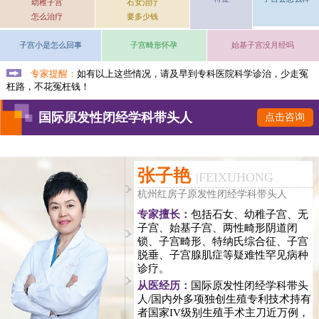
幼稚子宫
石女治疗
怎么治疗
要多少钱
子宫小是怎么回事
子宫畸形怀孕
始基子宫没月经吗
专家提醒：
如有以上这些情况，请及早到专科医院科学诊治，少走冤
枉路，不花冤枉钱！
国际原发性闭经学科带头人
点击咨询
张子艳
|
FEIXUHONG
杭州红房子原发性闭经学科带头人
专家擅长：
包括石女、幼稚子宫、无
子宫、始基子宫、两性畸形阴道闭
锁、子宫畸形、特纳氏综合征、子宫
脱垂、子宫腺肌症等疑难性罕见病种
诊疗。
从医经历：
国际原发性闭经学科带头
人/国内外多项独创生殖专利技术持有
者国家IV级别生殖手术主刀近万例，