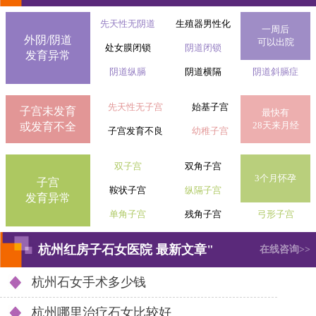
先天性无阴道
生殖器男性化
一周后
外阴/阴道
可以出院
处女膜闭锁
阴道闭锁
发育异常
阴道纵膈
阴道横隔
阴道斜膈症
先天性无子宫
始基子宫
子宫未发育
最快有
28天来月经
或发育不全
子宫发育不良
幼稚子宫
双子宫
双角子宫
3个月怀孕
子宫
鞍状子宫
纵隔子宫
发育异常
单角子宫
残角子宫
弓形子宫
杭州红房子石女医院 最新文章"
在线咨询>>
杭州石女手术多少钱
杭州哪里治疗石女比较好