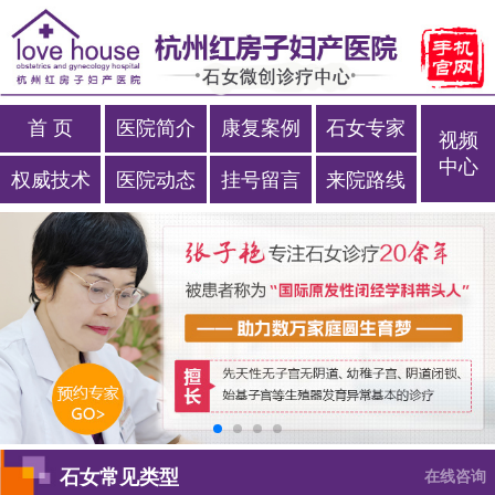
首 页
医院简介
康复案例
石女专家
视频
中心
权威技术
医院动态
挂号留言
来院路线
石女常见类型
在线咨询