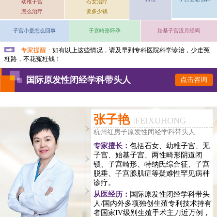
幼稚子宫
石女治疗
怎么治疗
要多少钱
子宫小是怎么回事
子宫畸形怀孕
始基子宫没月经吗
专家提醒：
如有以上这些情况，请及早到专科医院科学诊治，少走冤
枉路，不花冤枉钱！
国际原发性闭经学科带头人
点击咨询
张子艳
|
FEIXUHONG
杭州红房子原发性闭经学科带头人
专家擅长：
包括石女、幼稚子宫、无
子宫、始基子宫、两性畸形阴道闭
锁、子宫畸形、特纳氏综合征、子宫
脱垂、子宫腺肌症等疑难性罕见病种
诊疗。
从医经历：
国际原发性闭经学科带头
人/国内外多项独创生殖专利技术持有
者国家IV级别生殖手术主刀近万例，