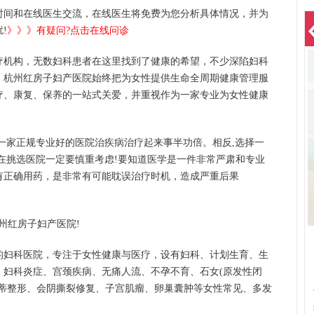
间和在线医生交流，在线医生将免费为您分析具体情况，并为
!
》》》有疑问?点击在线问诊
机构，无数妇科患者在这里找到了健康的希望，不少深陷妇科
。杭州红房子妇产医院始终把为女性提供生命全周期健康管理服
疗、康复、保养的一站式关爱，并重视作为一家专业为女性健康
家正规专业好的医院治疾病治疗起来事半功倍。相反,选择一
在挑选医院一定要慎重考虑!要知道医学是一件非常严肃和专业
有正确用药，是非常有可能耽误治疗时机，造成严重后果
红房子妇产医院!
妇科医院，专注于女性健康与医疗，设有妇科、计划生育、生
：妇科炎症、宫颈疾病、无痛人流、不孕不育、石女(原发性闭
阴蒂整形、会阴撕裂修复、子宫肌瘤、卵巢囊肿等女性常见、多发