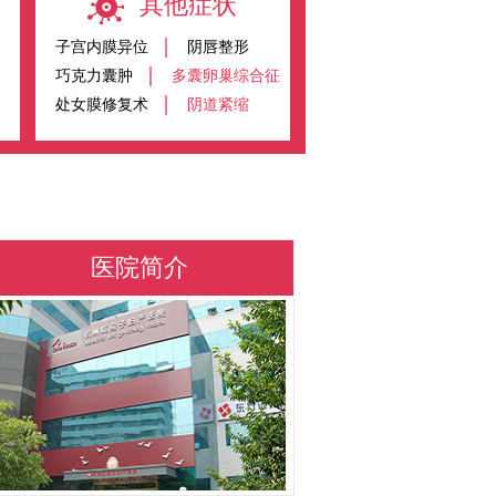
其他症状
子宫内膜异位
阴唇整形
巧克力囊肿
多囊卵巢综合征
处女膜修复术
阴道紧缩
医院简介