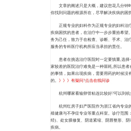
文章的阐述只是大概，建议您花几分钟时
你找到问题的根源所在，尽早解决疾病的困扰
正规专业的妇科作为正规专业的妇科治疗
疾病困扰的患者，在治疗中一步步重拾希望
务为己任，致力于在检查、诊断、手术、治
服务的专科医疗机构所应当承担的责任。
患者在挑选治疗医院时一定要慎重,选择一
家较差的医院治疗难免是一种噩耗,所以患者
的事情，如果出现疾病，需要用药的时候没
的。
》》》有疑问?点击在线问诊
杭州哪家看输卵管粘连比较好?可以到杭州
杭州红房子妇产医院作为浙江省内专业的
殖健康与不孕症专业等重点科室。诊疗范围
经)、处女膜修复、阴道紧缩、阴唇整形、
疾病。