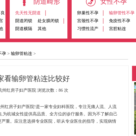
阴道畸形
女性不孕
不良
先天性无阴道
卵巢性不孕
输卵管性不孕
宫
阴道闭锁
处女膜闭锁
宫颈性不孕
免疫性不孕
他
阴道横隔
其他
习惯性流产
宫腔粘连
不孕
>
输卵管粘连
>
家看输卵管粘连比较好
州红房子妇产医院 浏览次数：86 次
红房子妇产医院!是一家专业妇科医院，专注无痛人流、人流
病,为杭城女性提供高品质、全方位的诊疗服务。因为不了解自己
更严重。应注意选择专业医院，听从专业医生的指导，实现病情