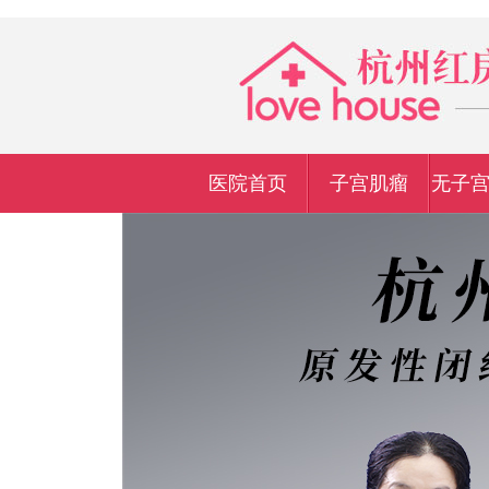
医院首页
子宫肌瘤
无子