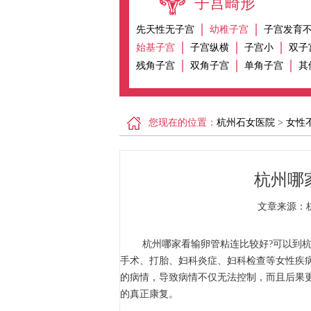
子宫畸形
先天性无子宫
幼稚子宫
子宫发育
始基子宫
子宫纵横
子宫小
双子
残角子宫
双角子宫
单角子宫
其
您现在的位置：
杭州石女医院
>
女性
杭州哪
文章来源：杭
杭州哪家看输卵管粘连比较好?可以到杭州
手术、打胎、妇科炎症、妇科检查等女性疾
的病情，导致病情不仅无法控制，而且后果
的真正康复。