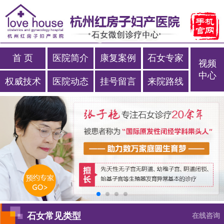
首 页
医院简介
康复案例
石女专家
视频
中心
权威技术
医院动态
挂号留言
来院路线
石女常见类型
在线咨询