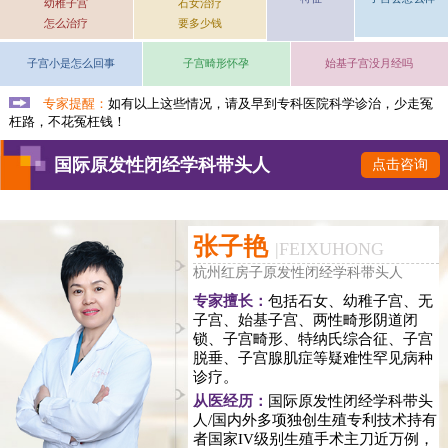
幼稚子宫
石女治疗
怎么治疗
要多少钱
子宫小是怎么回事
子宫畸形怀孕
始基子宫没月经吗
专家提醒：
如有以上这些情况，请及早到专科医院科学诊治，少走冤
枉路，不花冤枉钱！
国际原发性闭经学科带头人
点击咨询
张子艳
|
FEIXUHONG
杭州红房子原发性闭经学科带头人
专家擅长：
包括石女、幼稚子宫、无
子宫、始基子宫、两性畸形阴道闭
锁、子宫畸形、特纳氏综合征、子宫
脱垂、子宫腺肌症等疑难性罕见病种
诊疗。
从医经历：
国际原发性闭经学科带头
人/国内外多项独创生殖专利技术持有
者国家IV级别生殖手术主刀近万例，