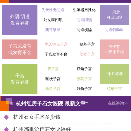
先天性无阴道
生殖器男性化
一周后
外阴/阴道
可以出院
处女膜闭锁
阴道闭锁
发育异常
阴道纵膈
阴道横隔
阴道斜膈症
先天性无子宫
始基子宫
子宫未发育
最快有
28天来月经
或发育不全
子宫发育不良
幼稚子宫
双子宫
双角子宫
3个月怀孕
子宫
鞍状子宫
纵隔子宫
发育异常
单角子宫
残角子宫
弓形子宫
杭州红房子石女医院 最新文章"
在线咨询>>
杭州石女手术多少钱
杭州哪里治疗石女比较好