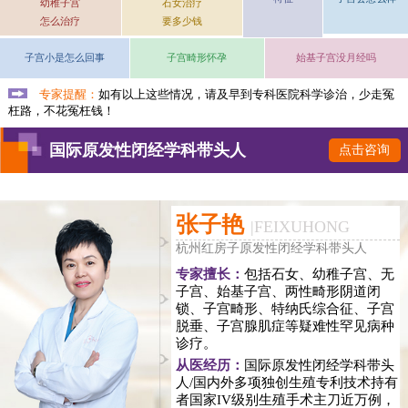
幼稚子宫
石女治疗
怎么治疗
要多少钱
子宫小是怎么回事
子宫畸形怀孕
始基子宫没月经吗
专家提醒：
如有以上这些情况，请及早到专科医院科学诊治，少走冤
枉路，不花冤枉钱！
国际原发性闭经学科带头人
点击咨询
张子艳
|
FEIXUHONG
杭州红房子原发性闭经学科带头人
专家擅长：
包括石女、幼稚子宫、无
子宫、始基子宫、两性畸形阴道闭
锁、子宫畸形、特纳氏综合征、子宫
脱垂、子宫腺肌症等疑难性罕见病种
诊疗。
从医经历：
国际原发性闭经学科带头
人/国内外多项独创生殖专利技术持有
者国家IV级别生殖手术主刀近万例，