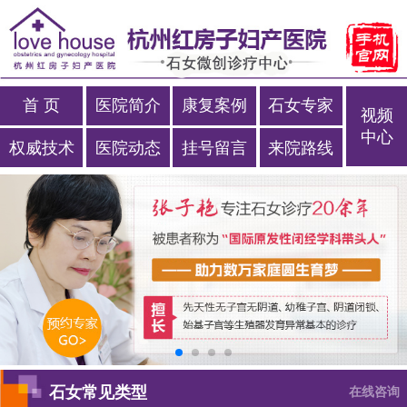
首 页
医院简介
康复案例
石女专家
视频
中心
权威技术
医院动态
挂号留言
来院路线
石女常见类型
在线咨询