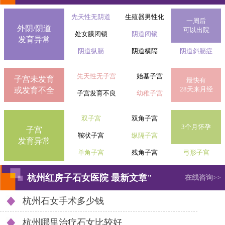
先天性无阴道
生殖器男性化
一周后
外阴/阴道
可以出院
处女膜闭锁
阴道闭锁
发育异常
阴道纵膈
阴道横隔
阴道斜膈症
先天性无子宫
始基子宫
子宫未发育
最快有
28天来月经
或发育不全
子宫发育不良
幼稚子宫
双子宫
双角子宫
3个月怀孕
子宫
鞍状子宫
纵隔子宫
发育异常
单角子宫
残角子宫
弓形子宫
杭州红房子石女医院 最新文章"
在线咨询>>
杭州石女手术多少钱
杭州哪里治疗石女比较好