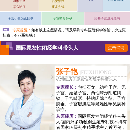
幼稚子宫
石女治疗
怎么治疗
要多少钱
子宫小是怎么回事
子宫畸形怀孕
始基子宫没月经吗
专家提醒：
如有以上这些情况，请及早到专科医院科学诊治，少走冤
枉路，不花冤枉钱！
国际原发性闭经学科带头人
点击咨询
张子艳
|
FEIXUHONG
杭州红房子原发性闭经学科带头人
专家擅长：
包括石女、幼稚子宫、无
子宫、始基子宫、两性畸形阴道闭
锁、子宫畸形、特纳氏综合征、子宫
脱垂、子宫腺肌症等疑难性罕见病种
诊疗。
从医经历：
国际原发性闭经学科带头
人/国内外多项独创生殖专利技术持有
者国家IV级别生殖手术主刀近万例，