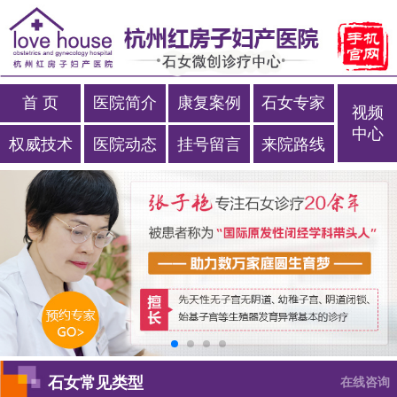
首 页
医院简介
康复案例
石女专家
视频
中心
权威技术
医院动态
挂号留言
来院路线
石女常见类型
在线咨询