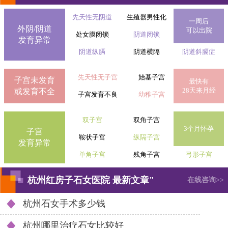
先天性无阴道
生殖器男性化
一周后
外阴/阴道
可以出院
处女膜闭锁
阴道闭锁
发育异常
阴道纵膈
阴道横隔
阴道斜膈症
先天性无子宫
始基子宫
子宫未发育
最快有
28天来月经
或发育不全
子宫发育不良
幼稚子宫
双子宫
双角子宫
3个月怀孕
子宫
鞍状子宫
纵隔子宫
发育异常
单角子宫
残角子宫
弓形子宫
杭州红房子石女医院 最新文章"
在线咨询>>
杭州石女手术多少钱
杭州哪里治疗石女比较好