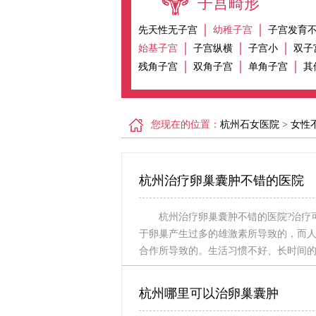
子宫畸形
先天性无子宫
幼稚子宫
子宫发育
始基子宫
子宫纵横
子宫小
双子
残角子宫
双角子宫
单角子宫
其
您现在的位置：
杭州石女医院
>
女性
杭州治疗卵巢囊肿不错的医院
杭州治疗卵巢囊肿不错的医院?治疗
于卵巢产生过多的雄激素所导致的，而
合作所导致的。生活习惯不好、长时间
杭州哪里可以治卵巢囊肿