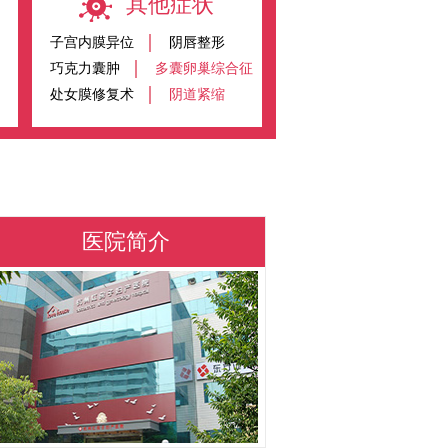
其他症状
子宫内膜异位
阴唇整形
巧克力囊肿
多囊卵巢综合征
处女膜修复术
阴道紧缩
医院简介