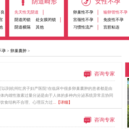
阴道畸形
女性不孕
不良
先天性无阴道
卵巢性不孕
输卵管性不孕
宫
阴道闭锁
处女膜闭锁
宫颈性不孕
免疫性不孕
他
阴道横隔
其他
习惯性流产
宫腔粘连
不孕
>
卵巢囊肿
>
咨询专家
可以到杭州红房子妇产医院!在临床中很多卵巢囊肿的患者都是由
人体内雄性激素过量分泌是由于人体的多种内分泌系统异常且协同
的饮食结构不合理、心理压力过
...【详细】
咨询专家